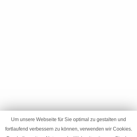
diese Position, Herrn Rudolf Schlett, erreichen Sie
unter +49 171 6943 083. Selbstverständlich
behandeln wir Ihren Kontakt/Bewerbung streng
vertraulich.
RUDOLF SCHLETT & CONSULTANTS GmbH
Zum Kälterhaus 14a
D-63755 Alzenau
Tel. +49 6023 507 2 507
Fax. +49 6023 507 2 508
www.rudolfschlett.com
Um unsere Webseite für Sie optimal zu gestalten und
fortlaufend verbessern zu können, verwenden wir Cookies.