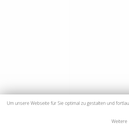
zum Zeitpunkt der Verlinku
Eine permanente inhaltlich
von Rechtsverletzungen wer
Urheberrecht
Die durch die Seitenbetreib
Verbreitung und jede Art d
Downloads und Kopien diese
Soweit die Inhalte auf dies
gekennzeichnet. Sollten Si
von Rechtsverletzungen wer
Um unsere Webseite für Sie optimal zu gestalten und fort
Weitere 