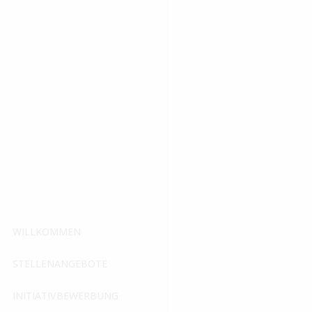
Angaben gemäß § 5 
Rudolf Schlett & Consulta
Zum Kälterhaus 14a
D-63755 Alzenau
Handelsregister: 17355
Registergericht: AG Aschaf
Vertreten durch die Geschäf
Rudolf Schlett
Kontakt
Telefon: +49 6023 507 2 5
WILLKOMMEN
E-Mail: rschlett@rudolfschl
STELLENANGEBOTE
Umsatzsteuer-ID
INITIATIVBEWERBUNG