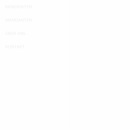
Umsatzsteuer-Identifikat
KANDIDATEN
DE261116029
MANDANTEN
Verantwortlich für den
ÜBER UNS
Rudolf Schlett
KONTAKT
Wir sind nicht bereit oder v
Haftung für Inhalte
Als Diensteanbieter sind w
wir als Diensteanbieter je
auf eine rechtswidrige Tätig
Verpflichtungen zur Entfer
Haftung ist jedoch erst ab
werden wir diese Inhalte u
Haftung für Links
Unser Angebot enthält Links
Gewähr übernehmen. Für die 