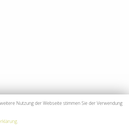
n zum Zeitpunkt der Verlinkung nicht erkennbar.
nkte einer Rechtsverletzung nicht zumutbar. Bei Bekanntwerden
tschen Urheberrecht. Die Vervielfältigung, Bearbeitung,
schriftlichen Zustimmung des jeweiligen Autors bzw. Erstellers.
attet.
 Dritter beachtet. Insbesondere werden Inhalte Dritter als solche
tten wir um einen entsprechenden Hinweis. Bei Bekanntwerden
e weitere Nutzung der Webseite stimmen Sie der Verwendung
rklärung
.
utzerklärung