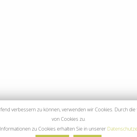
ng auf mögliche Rechtsverstöße überprüft. Rechtswidrige Inhalte ware
e Kontrolle der verlinkten Seiten ist jedoch ohne konkrete Anhaltspu
den wir derartige Links umgehend entfernen.
er erstellten Inhalte und Werke auf diesen Seiten unterliegen dem deu
er Verwertung außerhalb der Grenzen des Urheberrechtes bedürfen der 
r Seite sind nur für den privaten, nicht kommerziellen Gebrauch gest
er Seite nicht vom Betreiber erstellt wurden, werden die Urheberrechte
e trotzdem auf eine Urheberrechtsverletzung aufmerksam werden, bi
den wir derartige Inhalte umgehend entfernen.
laufend verbessern zu können, verwenden wir Cookies. Durch di
von Cookies zu.
Informationen zu Cookies erhalten Sie in unserer
Datenschutze
Impressum
Haftungsausschluss
Datensch